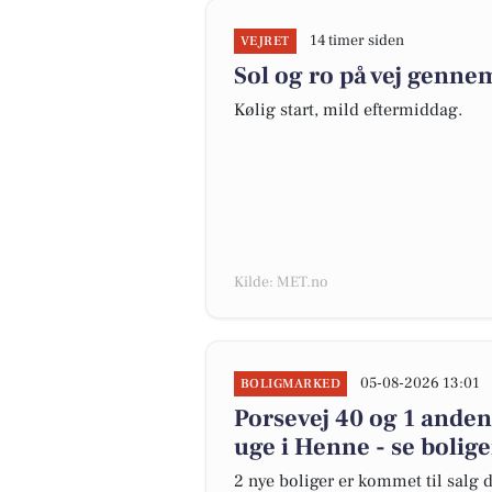
14 timer siden
VEJRET
Sol og ro på vej genn
Kølig start, mild eftermiddag.
Kilde: MET.no
05-08-2026 13:01
BOLIGMARKED
Porsevej 40 og 1 anden
uge i Henne - se bolig
2 nye boliger er kommet til salg d