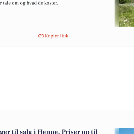
er tale om og hvad de koster.
Kopiér link
er til salg i Henne. Priser op til