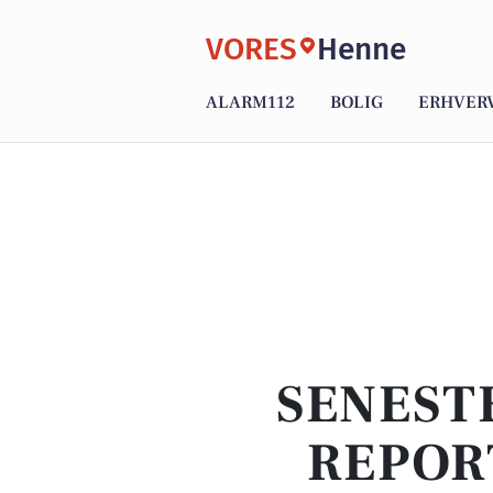
VORES
Henne
ALARM112
BOLIG
ERHVER
SENEST
REPOR