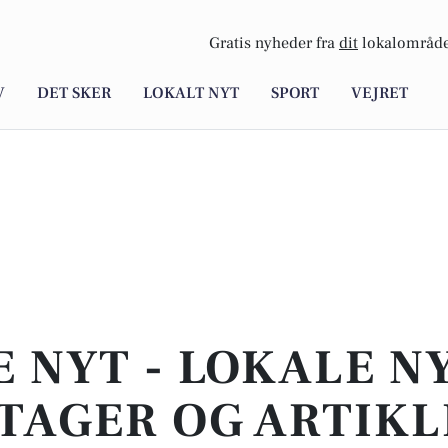
Gratis nyheder fra
dit
lokalområde
V
DET SKER
LOKALT NYT
SPORT
VEJRET
E NYT - LOKALE N
TAGER OG ARTIKL