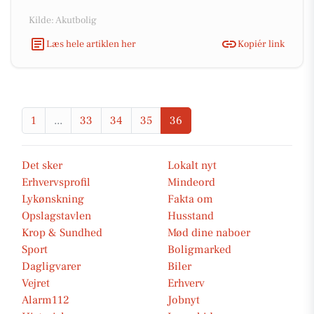
Kilde: Akutbolig
Læs hele artiklen her
Kopiér link
1
...
33
34
35
36
Det sker
Lokalt nyt
Erhvervsprofil
Mindeord
Lykønskning
Fakta om
Opslagstavlen
Husstand
Krop & Sundhed
Mød dine naboer
Sport
Boligmarked
Dagligvarer
Biler
Vejret
Erhverv
Alarm112
Jobnyt