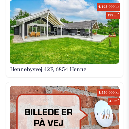
4.495.000 kr
2
177 m
Hennebysvej 42F, 6854 Henne
1.550.000 kr
2
42 m