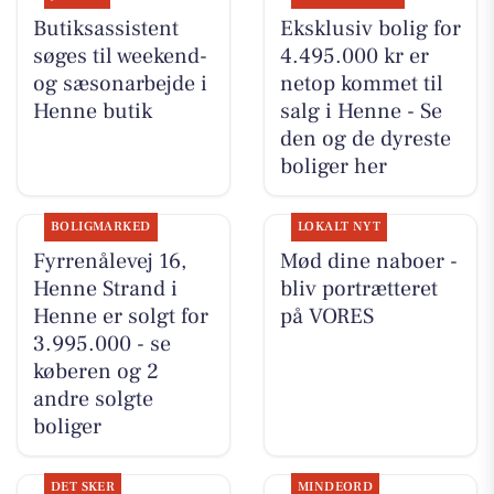
Butiksassistent
Eksklusiv bolig for
søges til weekend-
4.495.000 kr er
og sæsonarbejde i
netop kommet til
Henne butik
salg i Henne - Se
den og de dyreste
boliger her
BOLIGMARKED
LOKALT NYT
Fyrrenålevej 16,
Mød dine naboer -
Henne Strand i
bliv portrætteret
Henne er solgt for
på VORES
3.995.000 - se
køberen og 2
andre solgte
boliger
DET SKER
MINDEORD