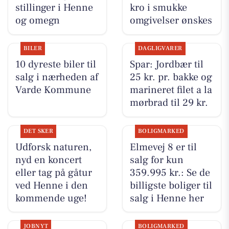
stillinger i Henne
kro i smukke
og omegn
omgivelser ønskes
BILER
DAGLIGVARER
10 dyreste biler til
Spar: Jordbær til
salg i nærheden af
25 kr. pr. bakke og
Varde Kommune
marineret filet a la
mørbrad til 29 kr.
DET SKER
BOLIGMARKED
Udforsk naturen,
Elmevej 8 er til
nyd en koncert
salg for kun
eller tag på gåtur
359.995 kr.: Se de
ved Henne i den
billigste boliger til
kommende uge!
salg i Henne her
JOBNYT
BOLIGMARKED