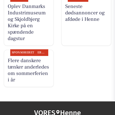
Oplev Danmarks
Seneste
Industrimuseum
dødsannoncer og
og Skjoldbjerg
afdøde i Henne
Kirke på en
spændende
dagstur
SPONSORERET
ERHVERV
Flere danskere
tænker anderledes
om sommerferien
i år
VORES
Henne