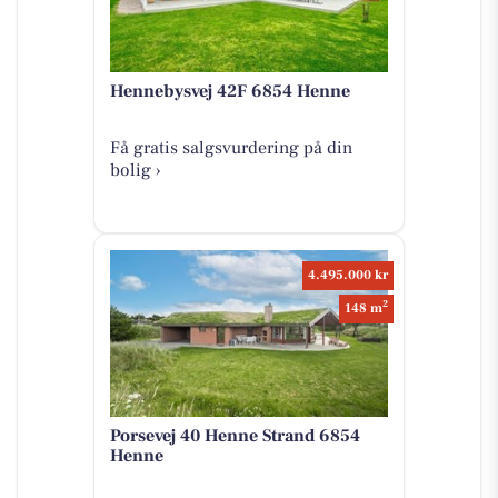
Hennebysvej 42F 6854 Henne
Få gratis salgsvurdering på din
bolig ›
4.495.000 kr
2
148 m
Porsevej 40 Henne Strand 6854
Henne