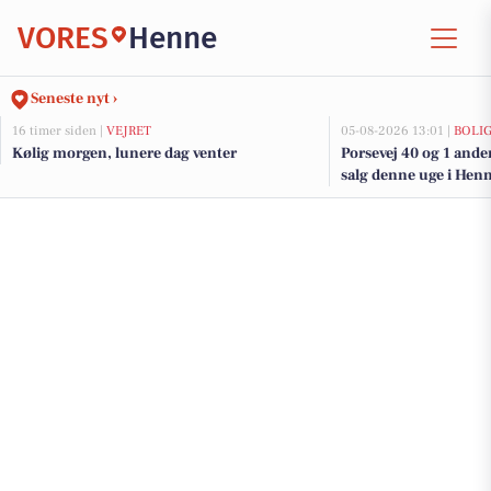
VORES
Henne
Seneste nyt ›
16 timer siden |
VEJRET
05-08-2026 13:01 |
BOLI
Kølig morgen, lunere dag venter
Porsevej 40 og 1 ande
salg denne uge i Henne