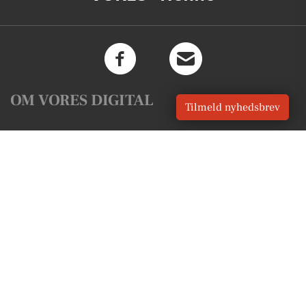
OM VORES DIGITAL
Tilmeld nyhedsbrev
Om os
For annoncører
Vilkår og Privatlivspolitik
Kontakt VORES Digital
Administrer samtykke
GENVEJE
Seneste nyt fra Henne