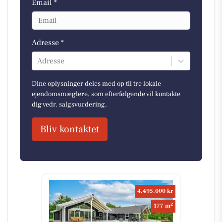
Email *
Adresse *
Adresse
Dine oplysninger deles med op til tre lokale
ejendomsmæglere, som efterfølgende vil kontakte
dig vedr. salgsvurdering.
Bliv kontaktet
4.495.000 kr
2
177 m