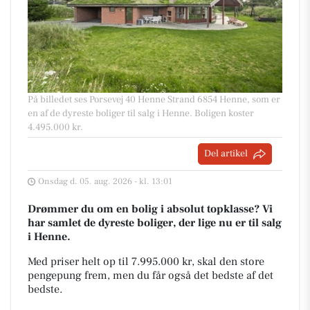
På billedet ses Porsevej 40 Henne Strand 6854 Henne, som er
en af de dyreste boliger til salg i Henne. Boligen koster
4.495.000 kr.
Del artikel
Onsdag d. 05. aug. 2026 - kl. 13:01
Drømmer du om en bolig i absolut topklasse? Vi
har samlet de dyreste boliger, der lige nu er til salg
i Henne.
Med priser helt op til 7.995.000 kr, skal den store
pengepung frem, men du får også det bedste af det
bedste.