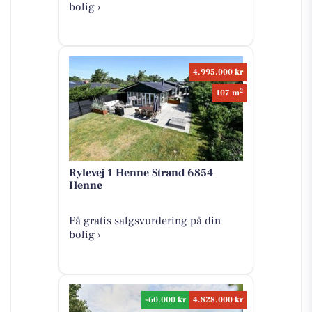
bolig ›
4.995.000 kr
2
107 m
Rylevej 1 Henne Strand 6854
Henne
Få gratis salgsvurdering på din
bolig ›
-60.000 kr
4.828.000 kr