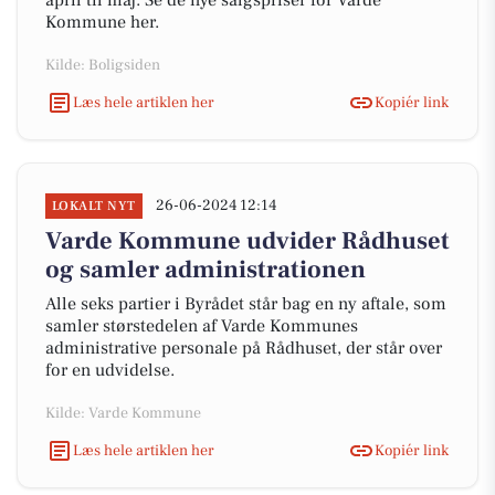
april til maj. Se de nye salgspriser for Varde
Kommune her.
Kilde: Boligsiden
Læs hele artiklen her
Kopiér link
26-06-2024 12:14
LOKALT NYT
Varde Kommune udvider Rådhuset
og samler administrationen
Alle seks partier i Byrådet står bag en ny aftale, som
samler størstedelen af Varde Kommunes
administrative personale på Rådhuset, der står over
for en udvidelse.
Kilde: Varde Kommune
Læs hele artiklen her
Kopiér link