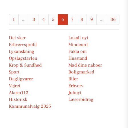
1
...
3
4
5
6
7
8
9
...
36
Det sker
Lokalt nyt
Erhvervsprofil
Mindeord
Lykønskning
Fakta om
Opslagstavlen
Husstand
Krop & Sundhed
Mød dine naboer
Sport
Boligmarked
Dagligvarer
Biler
Vejret
Erhverv
Alarm112
Jobnyt
Historisk
Læserbidrag
Kommunalvalg 2025