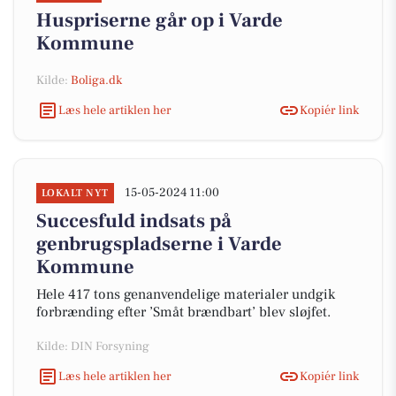
Huspriserne går op i Varde
Kommune
Kilde:
Boliga.dk
Læs hele artiklen her
Kopiér link
15-05-2024 11:00
LOKALT NYT
Succesfuld indsats på
genbrugspladserne i Varde
Kommune
Hele 417 tons genanvendelige materialer undgik
forbrænding efter ’Småt brændbart’ blev sløjfet.
Kilde: DIN Forsyning
Læs hele artiklen her
Kopiér link