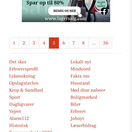
1
2
3
4
5
6
7
8
...
36
Det sker
Lokalt nyt
Erhvervsprofil
Mindeord
Lykønskning
Fakta om
Opslagstavlen
Husstand
Krop & Sundhed
Mød dine naboer
Sport
Boligmarked
Dagligvarer
Biler
Vejret
Erhverv
Alarm112
Jobnyt
Historisk
Læserbidrag