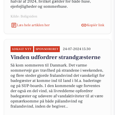
halvår af 2024, hvilket gælder for både huse,
ejerlejligheder og sommerhuse.
Kilde: Boligsiden
Læs hele artiklen her
Kopiér link
24-07-2024 15:30
LOKALT NYT
SPONSORERET
Vinden udfordrer strandgæsterne
Så kom sommeren til Danmark. Det varme
sommervejr gav travlhed på strandene i weekenden,
og flere steder gjorde fralandsvind det vanskeligt for
badegæster at komme ind til land i bl.a. baderinge
og på SUP-boards. I den kommende uge forventes
der også en del vind, så livredderne opfordrer
badegæster og udøvere af vandaktiviteter til at være
opmærksomme på både pålandsvind og
fralandsvind, inden de begiver...