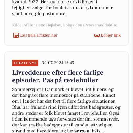
kvartal 2022. Her kan du se udviklingen i
lejlighedssalget for landets største bykommuner
samt udvalgte postnumre.
Kilde: Af Henriette Hejlskov, Boligsiden (Pressemeddelelse)
Læs hele artiklen her
Kopiér link
30-07-2024 16:45
LOKALT NYT
Livredderne efter flere farlige
episoder: Pas på revlehuller
Sommervejret i Danmark er blevet lidt lunere, og
det har givet flere mennesker på strandene. Rundt
om i landet har det ført til flere farlige situationer.
Bl.a. har fralandsvind igen udfordret badegæster, og
andre steder er folk blevet fanget i revlehuller. Også
i den kommende uge forventes der fint sommervejr,
der kan trække badegæster til vandet, så vælg en
strand med livreddere, og bevar roen, hvis...