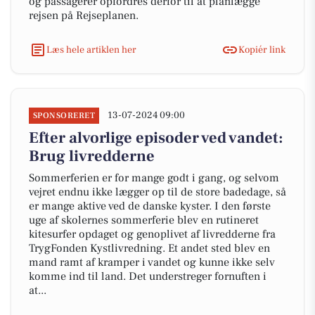
og passagerer opfordres derfor til at planlægge
rejsen på Rejseplanen.
Læs hele artiklen her
Kopiér link
13-07-2024 09:00
SPONSORERET
Efter alvorlige episoder ved vandet:
Brug livredderne
Sommerferien er for mange godt i gang, og selvom
vejret endnu ikke lægger op til de store badedage, så
er mange aktive ved de danske kyster. I den første
uge af skolernes sommerferie blev en rutineret
kitesurfer opdaget og genoplivet af livredderne fra
TrygFonden Kystlivredning. Et andet sted blev en
mand ramt af kramper i vandet og kunne ikke selv
komme ind til land. Det understreger fornuften i
at...