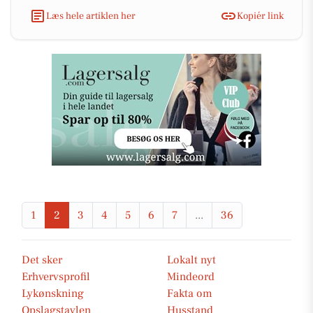
Læs hele artiklen her
Kopiér link
1
2
3
4
5
6
7
...
36
Det sker
Lokalt nyt
Erhvervsprofil
Mindeord
Lykønskning
Fakta om
Opslagstavlen
Husstand