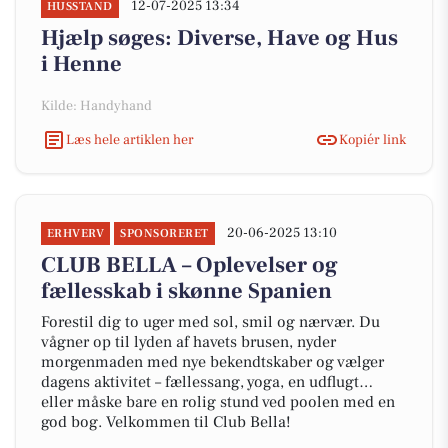
12-07-2025 13:34
HUSSTAND
Hjælp søges: Diverse, Have og Hus
i Henne
Kilde: Handyhand
Læs hele artiklen her
Kopiér link
20-06-2025 13:10
ERHVERV
SPONSORERET
CLUB BELLA – Oplevelser og
fællesskab i skønne Spanien
Forestil dig to uger med sol, smil og nærvær. Du
vågner op til lyden af havets brusen, nyder
morgenmaden med nye bekendtskaber og vælger
dagens aktivitet – fællessang, yoga, en udflugt…
eller måske bare en rolig stund ved poolen med en
god bog. Velkommen til Club Bella!