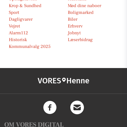
Krop & Sundhed
Mød dine naboer
Sport
Boligmarked
Dagligvarer
Biler
Vejret
Erhverv
Alarm112
Jobnyt
Historisk
Læserbidrag
Kommunalvalg 2025
VORES
Henne
OM VORES DIGITAL