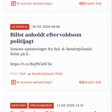
Se seneste opdateringer
Kopiér link
16-02-2026 08:06
ALARM112
Bilist anholdt efter voldsom
politijagt
Seneste opdateringer fra Syd- & Sønderjyllands
Politi på X:
https://t.co/BaJ9Ck0C5n
Kilde:
Syd- og Sønderjyllands Politi
Se seneste opdateringer
Kopiér link
11-02-2026 12:51
ERHVERV
SPONSORERET